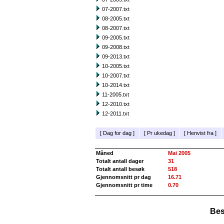
07-2007.txt
08-2005.txt
08-2007.txt
09-2005.txt
09-2008.txt
09-2013.txt
10-2005.txt
10-2007.txt
10-2014.txt
11-2005.txt
12-2010.txt
12-2011.txt
[
Dag for dag
]
[
Pr ukedag
]
[
Henvist fra
]
Måned
Mai 2005
Totalt antall dager
31
Totalt antall besøk
518
Gjennomsnitt pr dag
16.71
Gjennomsnitt pr time
0.70
Bes