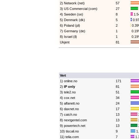
2) Network (net)
57
3) US Commercial (com)
27
4) Sweden (se)
8
1.
5) Denmark (dk)
5
0.9
6) Poland (pl)
2
0.3
7) Germany (de)
1
0.1
8) Israel (il)
1
0.1
Ukjent
81
Vert
1) online.no
171
2)
IP only
81
3) tele2.no
51
4) cox.net
34
5) alfanett.no
24
6) daxnet.no
17
7) catch.no
13
8) nextgentel.com
13
9) powertech.net
13
10) tiscali.no
9
1
11) telia.com
7
1.