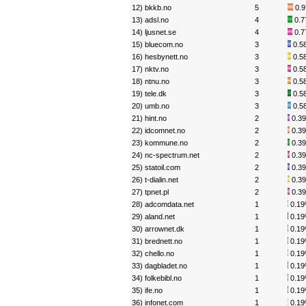
12) bkkb.no
5
0.
13) adsl.no
4
0.
14) ljusnet.se
4
0.
15) bluecom.no
3
0.5
16) hesbynett.no
3
0.5
17) nktv.no
3
0.5
18) ntnu.no
3
0.5
19) tele.dk
3
0.5
20) umb.no
3
0.5
21) hint.no
2
0.3
22) idcomnet.no
2
0.3
23) kommune.no
2
0.3
24) nc-spectrum.net
2
0.3
25) statoil.com
2
0.3
26) t-dialin.net
2
0.3
27) tpnet.pl
2
0.3
28) adcomdata.net
1
0.1
29) aland.net
1
0.1
30) arrownet.dk
1
0.1
31) brednett.no
1
0.1
32) chello.no
1
0.1
33) dagbladet.no
1
0.1
34) folkebibl.no
1
0.1
35) ife.no
1
0.1
36) infonet.com
1
0.1