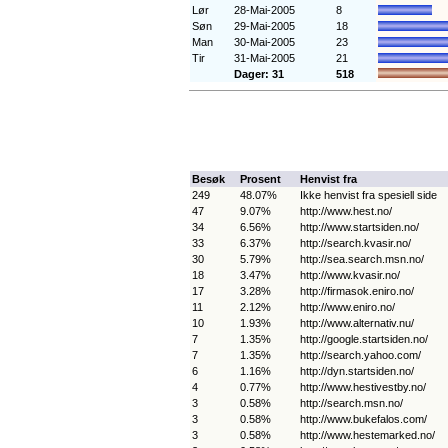
Lør
28-Mai-2005
8
Søn
29-Mai-2005
18
Man
30-Mai-2005
23
Tir
31-Mai-2005
21
Dager: 31
518
Besøk
Prosent
Henvist fra
249
48.07%
Ikke henvist fra spesiell side
47
9.07%
http://www.hest.no/
34
6.56%
http://www.startsiden.no/
33
6.37%
http://search.kvasir.no/
30
5.79%
http://sea.search.msn.no/
18
3.47%
http://www.kvasir.no/
17
3.28%
http://firmasok.eniro.no/
11
2.12%
http://www.eniro.no/
10
1.93%
http://www.alternativ.nu/
7
1.35%
http://google.startsiden.no/
7
1.35%
http://search.yahoo.com/
6
1.16%
http://dyn.startsiden.no/
4
0.77%
http://www.hestivestby.no/
3
0.58%
http://search.msn.no/
3
0.58%
http://www.bukefalos.com/
3
0.58%
http://www.hestemarked.no/