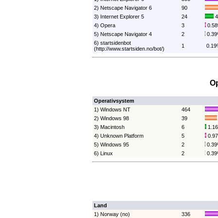
2) Netscape Navigator 6
90
3) Internet Explorer 5
24
4
4) Opera
3
0.5
5) Netscape Navigator 4
2
0.3
6) startsidenbot
1
0.1
(http://www.startsiden.no/bot/)
Op
Operativsystem
1) Windows NT
464
2) Windows 98
39
3) Macintosh
6
1.1
4) Unknown Platform
5
0.9
5) Windows 95
2
0.3
6) Linux
2
0.3
Land
1) Norway (no)
336