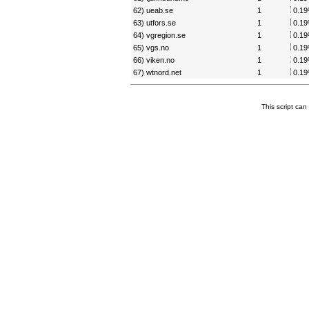
62) ueab.se
1
0.1
63) utfors.se
1
0.1
64) vgregion.se
1
0.1
65) vgs.no
1
0.1
66) viken.no
1
0.1
67) wtnord.net
1
0.1
This script ca