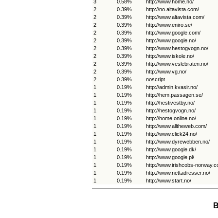
3
0.58%
http://www.home.no/
2
0.39%
http://no.altavista.com/
2
0.39%
http://www.altavista.com/
2
0.39%
http://www.eniro.se/
2
0.39%
http://www.google.com/
2
0.39%
http://www.google.no/
2
0.39%
http://www.hestogvogn.no/
2
0.39%
http://www.iskole.no/
2
0.39%
http://www.veslebraten.no/
2
0.39%
http://www.vg.no/
2
0.39%
noscript
1
0.19%
http://admin.kvasir.no/
1
0.19%
http://hem.passagen.se/
1
0.19%
http://hestivestby.no/
1
0.19%
http://hestogvogn.no/
1
0.19%
http://home.online.no/
1
0.19%
http://www.alltheweb.com/
1
0.19%
http://www.click24.no/
1
0.19%
http://www.dyrewebben.no/
1
0.19%
http://www.google.dk/
1
0.19%
http://www.google.pl/
1
0.19%
http://www.irishcobs-norway.c
1
0.19%
http://www.nettadresser.no/
1
0.19%
http://www.start.no/
B