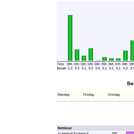
Time
00h
01h
02h
03h
04h
05h
06h
07h
08h
09
Besøk
1.2
0.3
0.1
0.3
0.0
0.1
0.1
0.1
0.3
0.
Be
Mandag
Tirsdag
Onsdag
Nettleser
1) Internet Explorer 6
398