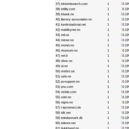
37) inktomisearch.com
1
0.1
38) intility.com
1
0.1
39) kbank.no
1
0.1
40) literary-association.no
1
0.1
41) lundsstadsnat.net
1
0.1
42) mattilsynet.no
1
0.1
43) mil.no
1
0.1
44) mimer.no
1
0.1
45) monet.no
1
0.1
46) museum.no
1
0.1
47) net.il
1
0.1
48) obos.no
1
0.1
49) ol.no
1
0.1
50) orebro.se
1
0.1
51) oslo.no
1
0.1
52) pcsupport.no
1
0.1
53) pnu.com
1
0.1
54) rixtele.com
1
0.1
55) sdsl.no
1
0.1
56) signo.no
1
0.1
57) t-ipconnect.de
1
0.1
58) tdk.net
1
0.1
59) teledanmark.dk
1
0.1
60) telenor.net
1
0.1
61) tjukkband.no
1
0.1